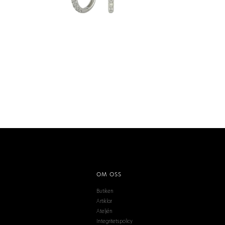
OM OSS
Butiken
Artiklar
Ateljén
Integritetspolicy