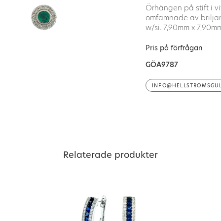
Örhängen på stift i v
omfamnade av briljan
w/si. 7,90mm x 7,90mm
Pris på förfrågan
GÖA9787
INFO@HELLSTROMSGUL
Relaterade produkter