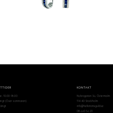
TTIDER
KONTAKT
e: 10:00-18:00
Nybrogatan 36, Östermalm
tängt (Över sommaren)
114 40 Stockholm
tängt
info@hellstromsguld.se
08-660 56 20