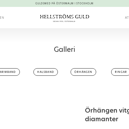
GULDSMED PÅ ÖSTERMALM I STOCKHOLM
KEN
AT
Galleri
ARMBAND
HALSBAND
ÖRHÄNGEN
RINGAR
Örhängen vit
diamanter