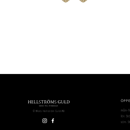
ÖPPE
mån-fr
© Mats Hellström Guld AB
lör: S
sön: S