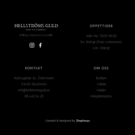
ÖPPETTIDER
mån-fre: 10:00-18:00
© Mats Hellström Guld AB
lör: Stängt (Över sommaren)
sön: Stängt
KONTAKT
OM OSS
Nybrogatan 36, Östermalm
Butiken
114 40 Stockholm
Artiklar
info@hellstromsguld.se
Ateljén
08-660 56 20
Integritetspolicy