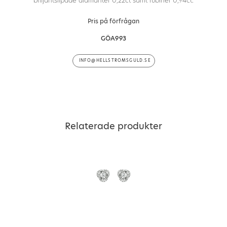
briljantslipade diamanter 0,22ct samt rubiner 0,94ct.
Pris på förfrågan
GÖA993
INFO@HELLSTROMSGULD.SE
Relaterade produkter