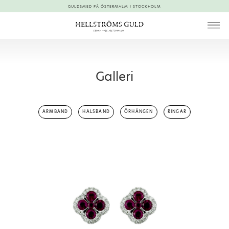
GULDSMED PÅ ÖSTERMALM I STOCKHOLM
Galleri
ARMBAND
HALSBAND
ÖRHÄNGEN
RINGAR