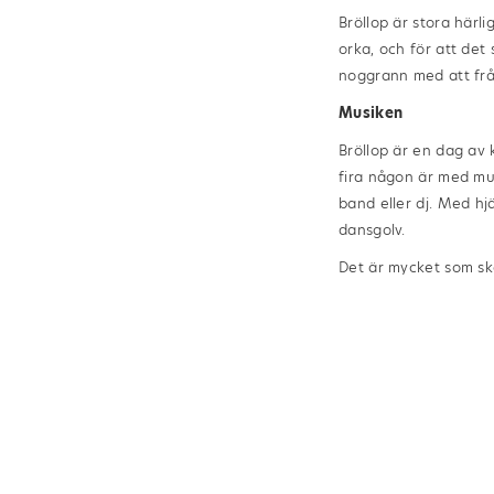
Bröllop är stora härli
orka, och för att det
noggrann med att fråga
Musiken
Bröllop är en dag av 
fira någon är med mus
band eller dj. Med hj
dansgolv.
Det är mycket som sk
Hellströms Guld så be
lösningarna för just 
“Texten ovan är skriv
nödvändigtvis åsikter