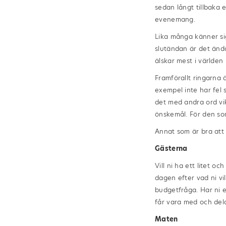
sedan långt tillbaka e
evenemang.
Lika många känner sig
slutändan är det ändå
älskar mest i världen 
Framförallt ringarna ä
exempel inte har fel 
det med andra ord vik
önskemål. För den som
Annat som är bra att 
Gästerna
Vill ni ha ett litet oc
dagen efter vad ni vi
budgetfråga. Har ni e
får vara med och del
Maten