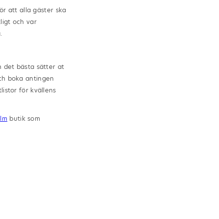
ör att alla gäster ska
ligt och var
.
h det bästa sätter at
och boka antingen
istor för kvällens
olm
butik som
garna. De har
 speglar inte