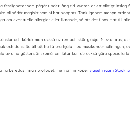
ga festligheter som pågår under lång tid. Maten är ett viktigt inslag f
 ska bli sådär magiskt som ni har hoppats. Tänk igenom menyn ordent
 om eventuella allergier eller liknande, så att det finns mat till alla
känslor och kärlek men också av ren och skär glädje. Ni ska firas, oc
ik och dans. Se till att ha få bra hjälp med musikunderhållningen, 
älp av dina gästers önskemål om låtar kan du också göra speciella låtl
a förberedas innan bröllopet, men om ni köper
vigselringar i Stockh
höver ni åtminstone inte oroa er för att något ska gå snett med rin
era önskemål. Läs mer på deras webbplats.
en i online-marknadsföringssyfte. Åsikterna är författarens egna och
na hos Hellströms Guld.”