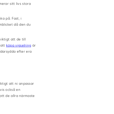
erar sitt livs stora
a på. Fast, i
onblicket då den du
ktigt att de till
 att
köpa vigselring
är
äddarsydda efter era
iktigt att ni anpassar
tvis också en
 att de allra närmaste