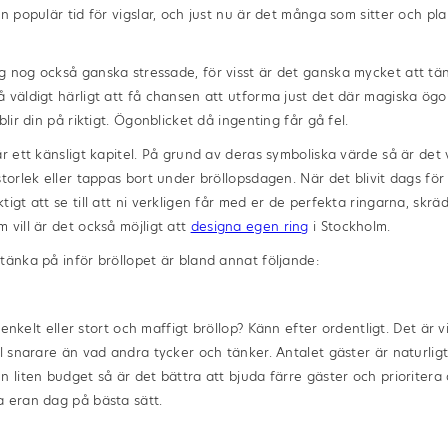
n populär tid för vigslar, och just nu är det många som sitter och plan
 nog också ganska stressade, för visst är det ganska mycket att tänk
 väldigt härligt att få chansen att utforma just det där magiska ög
blir din på riktigt. Ögonblicket då ingenting får gå fel.
r ett känsligt kapitel. På grund av deras symboliska värde så är det vi
storlek eller tappas bort under bröllopsdagen. När det blivit dags för
tigt att se till att ni verkligen får med er de perfekta ringarna, skr
 vill är det också möjligt att
designa egen ring
i Stockholm.
tänka på inför bröllopet är bland annat följande:
h enkelt eller stort och maffigt bröllop? Känn efter ordentligt. Det är v
ll snarare än vad andra tycker och tänker. Antalet gäster är naturlig
n liten budget så är det bättra att bjuda färre gäster och prioritera
a eran dag på bästa sätt.