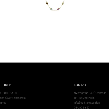
TTIDER
KONTAKT
e: 10:00-18:00
Nybrogatan 36, Östermalm
tängt (Över sommaren)
114 40 Stockholm
tängt
info@hellstromsguld.se
08-660 56 20