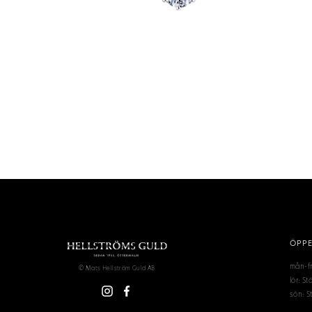
ÖPPE
mån-fr
© Mats Hellström Guld AB
lör: S
sön: S