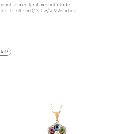
ormat som en fjäril med infattade
nter totalt om 0,12ct w/si. 9,2mm hög
D.SE