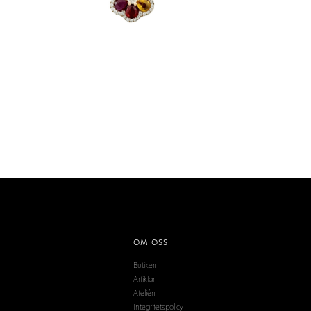
OM OSS
Butiken
Artiklar
Ateljén
Integritetspolicy