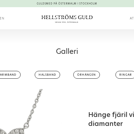
GULDSMED PÅ ÖSTERMALM I STOCKHOLM
KEN
AT
Galleri
ARMBAND
HALSBAND
ÖRHÄNGEN
RINGAR
Hänge fjäril 
diamanter