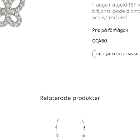
Hänge i vitguld 18K f
briljantslipade diama
och 9,7mm bred.
Pris på förfrågan
GCA80
INFO@HELLSTROMSGUL
Relaterade produkter