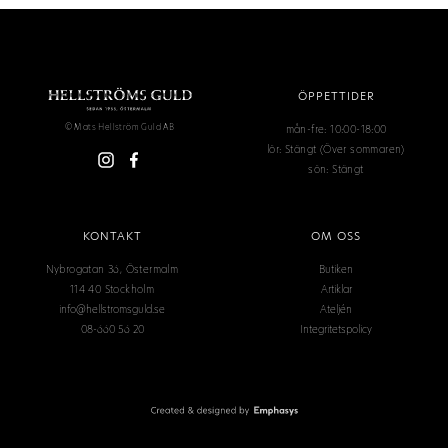
ÖPPETTIDER
mån-fre: 10:00-18:00
© Mats Hellström Guld AB
lör: Stängt (Över sommaren)
sön: Stängt
KONTAKT
OM OSS
Nybrogatan 36, Östermalm
Butiken
114 40 Stockholm
Artiklar
info@hellstromsguld.se
Ateljén
08-660 56 20
Integritetspolicy