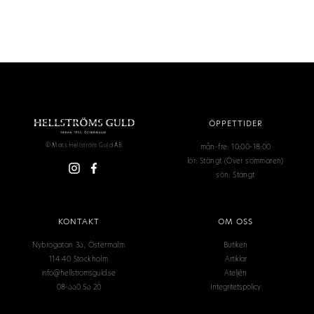
ÖPPETTIDER
mån-fre: 10:00-18:00
© Mats Hellström Guld AB
lör: Stängt (Över sommaren)
sön: Stängt
KONTAKT
OM OSS
Nybrogatan 36, Östermalm
Butiken
114 40 Stockholm
Artiklar
info@hellstromsguld.se
Ateljén
08-660 56 20
Integritetspolicy