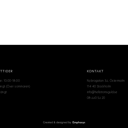
TTIDER
KONTAKT
e: 10:00-18:00
Nybrogatan 36, Östermalm
tängt (Över sommaren)
114 40 Stockholm
tängt
info@hellstromsguld.se
08-660 56 20