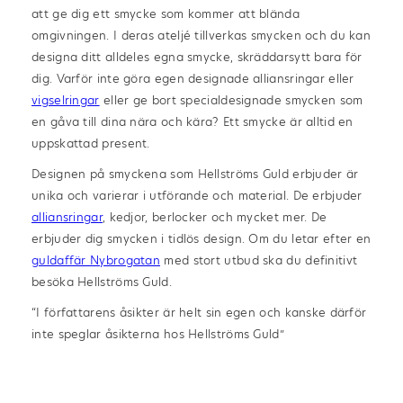
att ge dig ett smycke som kommer att blända
omgivningen. I deras ateljé tillverkas smycken och du kan
designa ditt alldeles egna smycke, skräddarsytt bara för
dig. Varför inte göra egen designade alliansringar eller
vigselringar
eller ge bort specialdesignade smycken som
en gåva till dina nära och kära? Ett smycke är alltid en
uppskattad present.
Designen på smyckena som Hellströms Guld erbjuder är
unika och varierar i utförande och material. De erbjuder
alliansringar
, kedjor, berlocker och mycket mer. De
erbjuder dig smycken i tidlös design. Om du letar efter en
guldaffär Nybrogatan
med stort utbud ska du definitivt
besöka Hellströms Guld.
“I författarens åsikter är helt sin egen och kanske därför
inte speglar åsikterna hos Hellströms Guld”