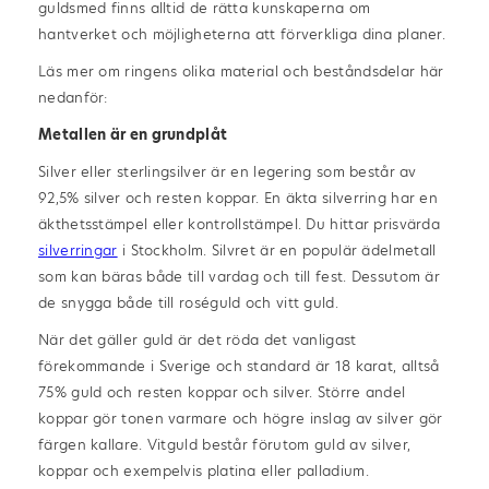
guldsmed finns alltid de rätta kunskaperna om
hantverket och möjligheterna att förverkliga dina planer.
Läs mer om ringens olika material och beståndsdelar här
nedanför:
Metallen är en grundplåt
Silver eller sterlingsilver är en legering som består av
92,5% silver och resten koppar. En äkta silverring har en
äkthetsstämpel eller kontrollstämpel. Du hittar prisvärda
silverringar
i Stockholm. Silvret är en populär ädelmetall
som kan bäras både till vardag och till fest. Dessutom är
de snygga både till roséguld och vitt guld.
När det gäller guld är det röda det vanligast
förekommande i Sverige och standard är 18 karat, alltså
75% guld och resten koppar och silver. Större andel
koppar gör tonen varmare och högre inslag av silver gör
färgen kallare. Vitguld består förutom guld av silver,
koppar och exempelvis platina eller palladium.