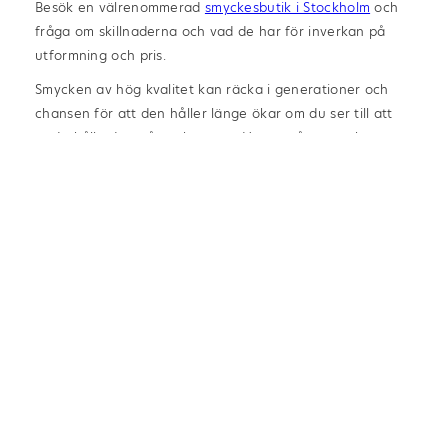
Besök en välrenommerad
smyckesbutik i Stockholm
och
fråga om skillnaderna och vad de har för inverkan på
utformning och pris.
Smycken av hög kvalitet kan räcka i generationer och
chansen för att den håller länge ökar om du ser till att
underhålla den på ett bra sätt. Här är några punkter som
är bra att lägga på minnet; Kolla att klorna i infattningen
är intakta och håller stenen på plats. Undvik att simma i
klorbassäng med ringarna på och sist men inte minst,
lämna in ringarna till guldsmeden årligen för en kontroll.
“Texten ovan är skriven i online-marknadsföringssyfte.
Åsikterna är författarens egna och speglar inte
nödvändigtvis åsikterna hos Hellströms Guld.”
Tags:
förlovningsring
,
Köpa diamantring
,
Silverringar
Stockholm
,
Smyckesbutik stockholm