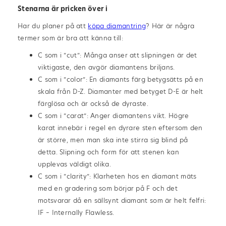
Stenarna är pricken över i
Har du planer på att
köpa diamantring
? Här är några
termer som är bra att känna till:
C som i ”cut”: Många anser att slipningen är det
viktigaste, den avgör diamantens briljans.
C som i ”color”: En diamants färg betygsätts på en
skala från D-Z. Diamanter med betyget D-E är helt
färglösa och är också de dyraste.
C som i ”carat”: Anger diamantens vikt. Högre
karat innebär i regel en dyrare sten eftersom den
är större, men man ska inte stirra sig blind på
detta. Slipning och form för att stenen kan
upplevas väldigt olika.
C som i ”clarity”: Klarheten hos en diamant mäts
med en gradering som börjar på F och det
motsvarar då en sällsynt diamant som är helt felfri:
IF – Internally Flawless.