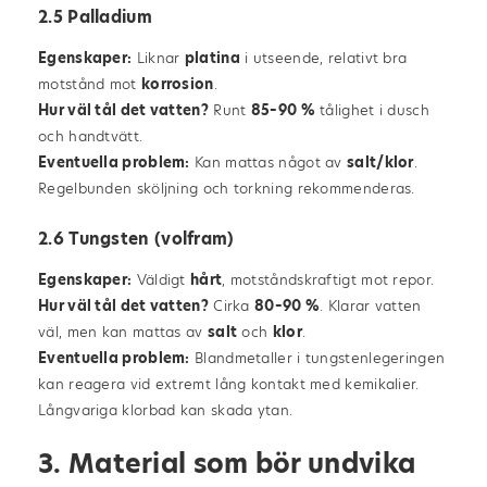
2.5 Palladium
Egenskaper:
Liknar
platina
i utseende, relativt bra
motstånd mot
korrosion
.
Hur väl tål det vatten?
Runt
85–90 %
tålighet i dusch
och handtvätt.
Eventuella problem:
Kan mattas något av
salt/klor
.
Regelbunden sköljning och torkning rekommenderas.
2.6 Tungsten (volfram)
Egenskaper:
Väldigt
hårt
, motståndskraftigt mot repor.
Hur väl tål det vatten?
Cirka
80–90 %
. Klarar vatten
väl, men kan mattas av
salt
och
klor
.
Eventuella problem:
Blandmetaller i tungstenlegeringen
kan reagera vid extremt lång kontakt med kemikalier.
Långvariga klorbad kan skada ytan.
3. Material som bör undvika