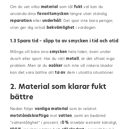
Om du vet vilka
material
som tål
fukt
väl kan du
använda dina
favoritsmycken
längre utan ständig
reparation
eller
underhåll
. Det spar inte bara pengar,
utan ger dig också
bekvämlighet
i vardagen.
1.3 Spara tid – slipp ta av smycken i tid och otid
Många vill bära sina
smycken
hela tiden, även under
dusch eller sport. Har du rätt
metall
, är det oftast inga
problem. Men är du
osäker
och inte vill riskera skador
kan det vara bättre att
ta av
dem i utsatta situationer.
2. Material som klarar fukt
bättre
Nedan följer
vanliga material
som är relativt
motståndskraftiga
mot
vatten
, samt en bedömd
“vattentålighet” i procent. (
0 %
innebär extremt känsligt,