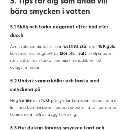
5. Tips för dig som ändå vill
bära smycken i vatten
5.1 Skölj och torka noggrant efter bad eller
dusch
Även robusta metaller som
rostfritt stål
eller
18K guld
kan påverkas negativt av
klor
eller
salt
. Skölj snabbt i
rent vatten och torka med mjuk handduk för att
avlägsna rester.
5.2 Undvik varma källor och bastu med
smyckena på
Hög
värme
och
fukt
påskyndar korrosion. Stenar som är
limmade kan dessutom lossna vid extrema temperaturer.
Lämna dem hellre i trygg förvaring.
5.3 Hur du kan förvara smycken torrt och