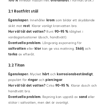
100 %
innebär nästan helt
oförändrat
i normalt bruk.)
2.1 Rostfritt stål
Egenskaper:
Innehåller
krom
som bildar ett skyddande
skikt mot
rost
. Klarar vanligt kranvatten bra.
Hur väl tål det vatten?
Runt
90–95 %
tålighet i
vardagssituationer (dusch, handtvätt).
Eventuella problem:
Långvarig exponering för
saltvatten
eller
klor
kan ge viss mattning.
Skölj
och
torka
av efteråt.
2.2 Titan
Egenskaper:
Mycket
hårt
och
korrosionsbeständigt
,
populärt för
ringar
och
piercingar
.
Hur väl tål det vatten?
Cirka
90–95 %
. Klarar dusch och
handtvätt bra.
Eventuella problem:
Repning kan uppstå av
sand
eller
stötar i saltvatten, men det är ovanligt.