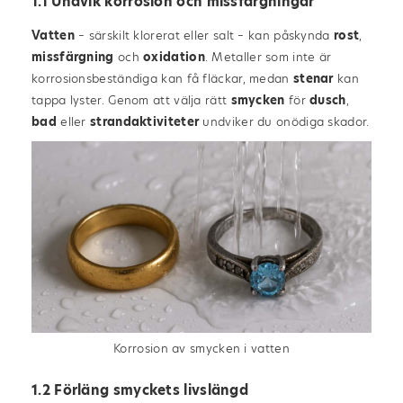
1.1 Undvik korrosion och missfärgningar
Vatten
– särskilt klorerat eller salt – kan påskynda
rost
,
missfärgning
och
oxidation
. Metaller som inte är
korrosionsbeständiga kan få fläckar, medan
stenar
kan
tappa lyster. Genom att välja rätt
smycken
för
dusch
,
bad
eller
strandaktiviteter
undviker du onödiga skador.
Korrosion av smycken i vatten
1.2 Förläng smyckets livslängd