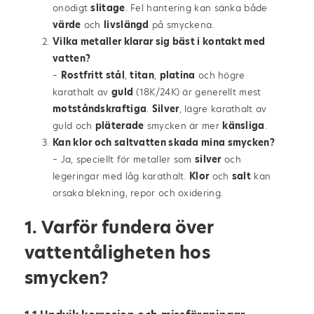
onödigt
slitage
. Fel hantering kan sänka både
värde
och
livslängd
på smyckena.
Vilka metaller klarar sig bäst i kontakt med
vatten?
–
Rostfritt stål
,
titan
,
platina
och högre
karathalt av
guld
(18K/24K) är generellt mest
motståndskraftiga
.
Silver
, lägre karathalt av
guld och
pläterade
smycken är mer
känsliga
.
Kan klor och saltvatten skada mina smycken?
– Ja, speciellt för metaller som
silver
och
legeringar med låg karathalt.
Klor
och
salt
kan
orsaka blekning, repor och oxidering.
1. Varför fundera över
vattentåligheten hos
smycken?