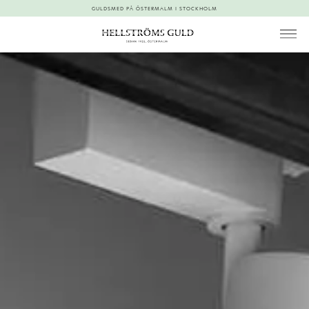
GULDSMED PÅ ÖSTERMALM I STOCKHOLM