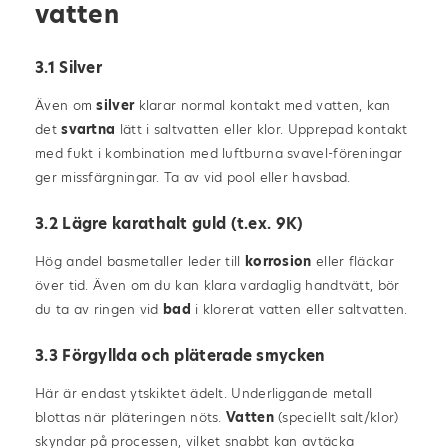
vatten
3.1 Silver
Även om
silver
klarar normal kontakt med vatten, kan
det
svartna
lätt i saltvatten eller klor. Upprepad kontakt
med fukt i kombination med luftburna svavel-föreningar
ger missfärgningar. Ta av vid pool eller havsbad.
3.2 Lägre karathalt guld (t.ex. 9K)
Hög andel basmetaller leder till
korrosion
eller fläckar
över tid. Även om du kan klara vardaglig handtvätt, bör
du ta av ringen vid
bad
i klorerat vatten eller saltvatten.
3.3 Förgyllda och pläterade smycken
Här är endast ytskiktet ädelt. Underliggande metall
blottas när pläteringen nöts.
Vatten
(speciellt salt/klor)
skyndar på processen, vilket snabbt kan avtäcka