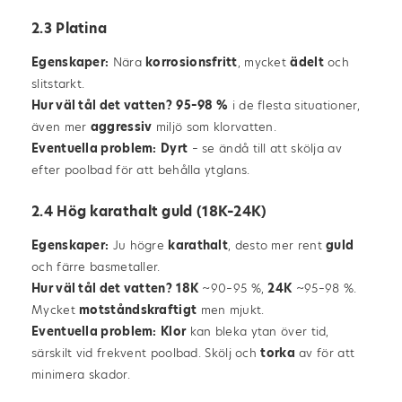
2.3 Platina
Egenskaper:
Nära
korrosionsfritt
, mycket
ädelt
och
slitstarkt.
Hur väl tål det vatten?
95–98 %
i de flesta situationer,
även mer
aggressiv
miljö som klorvatten.
Eventuella problem:
Dyrt
– se ändå till att skölja av
efter poolbad för att behålla ytglans.
2.4 Hög karathalt guld (18K–24K)
Egenskaper:
Ju högre
karathalt
, desto mer rent
guld
och färre basmetaller.
Hur väl tål det vatten?
18K
~90–95 %,
24K
~95–98 %.
Mycket
motståndskraftigt
men mjukt.
Eventuella problem:
Klor
kan bleka ytan över tid,
särskilt vid frekvent poolbad. Skölj och
torka
av för att
minimera skador.