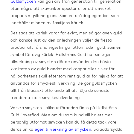
Guldsmycken
kan gå i arv från generation till generation
utan några att skavanker uppstår eller att smycket
tappar sin gyllene glans. Som en uråldrig egendom som
innehåller minnen av familjens kärlek.
Det sägs att kärlek varar för evigt, men så gör även guld
och kanske just av den anledningen väljer de flesta
brudpar att få sina vigselringar utformade i guld, som en
symbol för evig kärlek. Hellströms Guld har sin egen
tillverkning av smycken där de använder den bästa
kvaliteten av guld blandat med koppar eller silver för
hållbarhetens skull eftersom rent guld är för mjukt för att
användas för smyckestillverkning. De gör guldsmycken i
allt från klassiskt utförande till att följa de senaste
trenderna inom smyckestillverkning.
Vackra smycken i olika utföranden finns på Hellströms
Guld i överflöd. Men om du som kund vill ha ett mer
personlig utformat smycken kan du få detta tack vare
deras unika
egen tillverkning av smycken
. Skräddarsydda