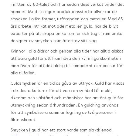
i mitten av 80-talet och har sedan dess verkat under det
namnet. Med sin egen produktionsstudio tillverkar de
smycken i olika former, utföranden och metaller. Med 65
års arbete intrikat mot ädelmetallen guld, har de blivit
experter på att skapa unika former och tagit fram unika
designer av smycken som är ett av sitt slag.
Kvinnor i alla åldrar och genom alla tider har alltid älskat
att bära guld för att framhäva den kvinnliga skönheten
men även för att det aldrig blir omodernt och passar för
alla tillfällen.
Guldsmycken är en tidlös gåva av uttryck. Guld har visats
i de flesta kulturer för att vara en symbol för makt,
rikedom och välstånd och människor har använt guld för
utsmyckning sedan århundraden. En guldring används
för att symbolisera sammanfogning av två personer i
äktenskapet.
Smycken i guld har ett stort värde som släktklenod.