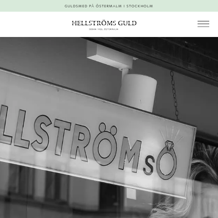
GULDSMED PÅ ÖSTERMALM I STOCKHOLM