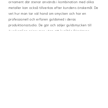
ornament där stenar används i kombination med olika
metaller kan också tillverkas efter kundens önskemål. De
vet hur man tar väl hand om smycken och har en
professionell och erfaren guldsmed i deras
produktionsstudio. De gör och säljer guldsmycken till
överkomliga priser men utan att kvalitén försämras.
”Åsikterna i den här texten är författarens egna och
speglar inte nödvändigtvis Hellströms Gulds åsikter.”
ÖPPETTIDER
mån-fre: 10:00-18:00
© Mats Hellström Guld AB
lör: Stängt (Över sommaren)
sön: Stängt