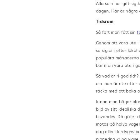
Alla som har gift sig
dagen. Här är några a
Tidsram
Så fort man fått sin
f
Genom att vara ute i 
se sig om efter lokal
populära månaderna f
bör man vara ute i go
Så vad är ”i god tid”
om man är ute efter e
räcka med att boka o
Innan man börjar plan
bild av sitt idealisk
blivandes. Då gäller 
mötas på halva vägen. 
dag eller flerdygns 
planering kring vigsel