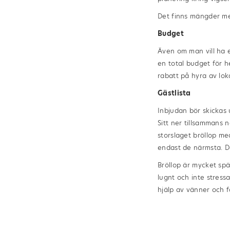
Det finns mängder med
Budget
Även om man vill ha et
en total budget för 
rabatt på hyra av lok
Gästlista
Inbjudan bör skickas u
Sitt ner tillsammans 
storslaget bröllop me
endast de närmsta. De
Bröllop är mycket sp
lugnt och inte stress
hjälp av vänner och f
vilka kläder man ska h
Hellströms Guld är e