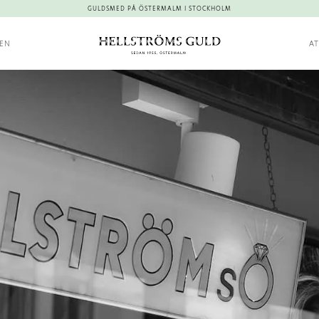
GULDSMED PÅ ÖSTERMALM I STOCKHOLM
KEN
AT