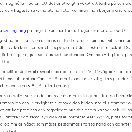
 kan nog hålla med om att det är otroligt mycket att tänka på och pl
v de viktigaste sakerna att ha i åtanke innan man börjar planera på
örlovningsring
på fingret, kommer första frågan: när är bröllopet?
god tid har man större chans att få det precis som man vill. Om man 
 eller kyrka kan man snabbt upptäcka att det mesta är fullbokat. I Sv
ör bröllop maj-juni samt augusti-september. Om man vill gifta sig 
d tid.
? Populära ställen blir snabbt bokade och ca 1 år i förväg bör man bok
tt specifikt datum. Om man är mer flexibel eller vill gifta sig under
ch planera ca 6-8 månader i förväg.
era detaljer som kläder, meny mm är det viktigt att titta på hela bi
a drömbröllop och i verkligheten kanske den bilden inte alls stämmer 
det att kompromissa och respektera hur den andra känner och vill, s
Faktorer som tema, typ av vigsel: borgerlig eller kyrklig, plats för f
bröllop mm är något som måste bestämmas i första hand och därefte
 och fest.