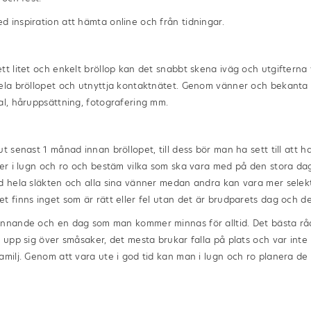
 inspiration att hämta online och från tidningar.
t litet och enkelt bröllop kan det snabbt skena iväg och utgifterna vä
hela bröllopet och utnyttja kontaktnätet. Genom vänner och bekant
al, håruppsättning, fotografering mm.
t senast 1 månad innan bröllopet, till dess bör man ha sett till att ha
ner i lugn och ro och bestäm vilka som ska vara med på den stora dage
d hela släkten och alla sina vänner medan andra kan vara mer selek
t finns inget som är rätt eller fel utan det är brudparets dag och 
ännande och en dag som man kommer minnas för alltid. Det bästa råd
a upp sig över småsaker, det mesta brukar falla på plats och var inte
amilj. Genom att vara ute i god tid kan man i lugn och ro planera de
a, köpa fina silver- eller
guld örhängen
för bröllopsdagen, välja ut v
n
juvelerare i Stockholm
med ett stort utbud av vigsel- och förlovning