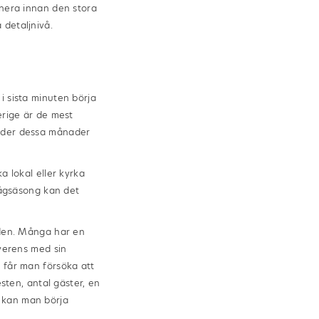
anera innan den stora
 detaljnivå.
i sista minuten börja
erige är de mest
under dessa månader
a lokal eller kyrka
 lågsäsong kan det
lden. Många har en
överens med sin
å får man försöka att
esten, antal gäster, en
r kan man börja