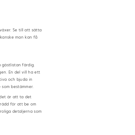
xer. Se till att sätta
a kanske man kan få
 gästlistan färdig.
n. En del vill ha ett
tiva och bjuda in
de som bestämmer.
et är att ta det
 rädd för att be om
 roliga detaljerna som
igselringar mm.
sringar. Där kan