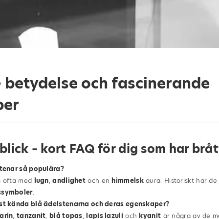
– betydelse och fascinerande
per
lick – kort FAQ för dig som har brå
stenar så populära?
s ofta med
lugn
,
andlighet
och en
himmelsk
aura. Historiskt har de
ssymboler
.
est kända blå ädelstenarna och deras egenskaper?
arin
,
tanzanit
,
blå topas
,
lapis lazuli
och
kyanit
är några av de me