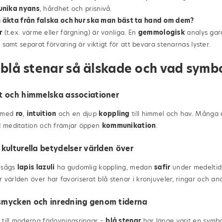
unika nyans
, hårdhet och prisnivå.
n äkta från falska och hur ska man bäst ta hand om dem?
r
(t.ex. värme eller färgning) är vanliga. En
gemmologisk
analys gar
g
samt separat förvaring är viktigt för att bevara stenarnas lyster.
r blå stenar så älskade och vad symb
et och himmelska associationer
s med
ro
,
intuition
och en djup
koppling
till himmel och hav. Många 
id meditation och främjar öppen
kommunikation
.
 kulturella betydelser världen över
nsågs
lapis lazuli
ha gudomlig koppling, medan
safir
under medeltid
r världen över har favoriserat blå stenar i kronjuveler, ringar och a
 smycken och inredning genom tiderna
till moderna förlovningsringar –
blå stenar
har länge varit en symbo