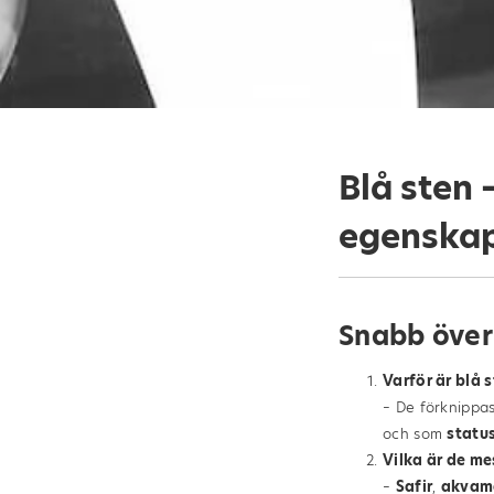
Blå sten 
egenska
Snabb överb
Varför är blå 
– De förknippa
och som
statu
Vilka är de m
–
Safir
,
akvam