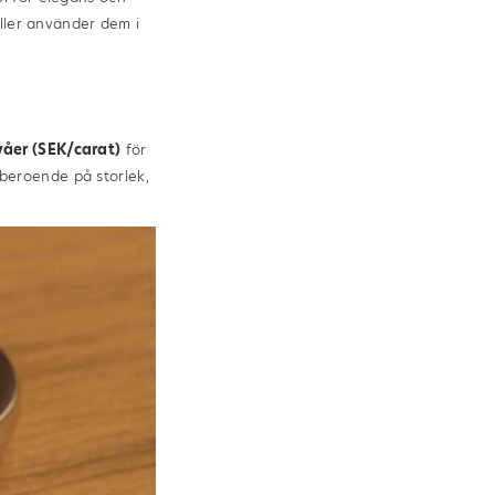
eller använder dem i
våer (SEK/carat)
för
t beroende på storlek,