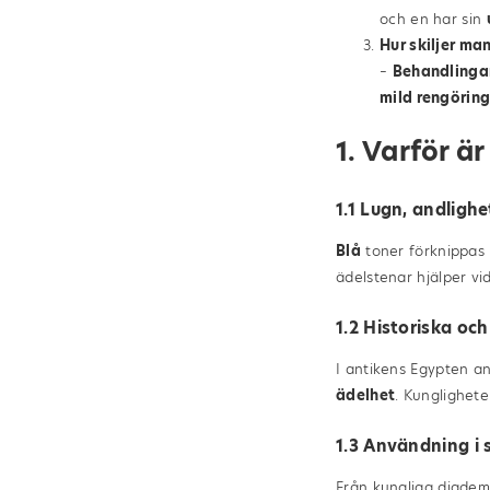
och en har sin
Hur skiljer ma
–
Behandlinga
mild rengörin
1. Varför ä
1.1 Lugn, andligh
Blå
toner förknippa
ädelstenar hjälper v
1.2 Historiska och
I antikens Egypten a
ädelhet
. Kunglighete
1.3 Användning i
Från kungliga diadem 