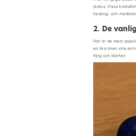
status. Vissa kristal
healing- och medita
2. De vanli
Här är de mest popu
en bra (men inte extre
färg och klarhet.