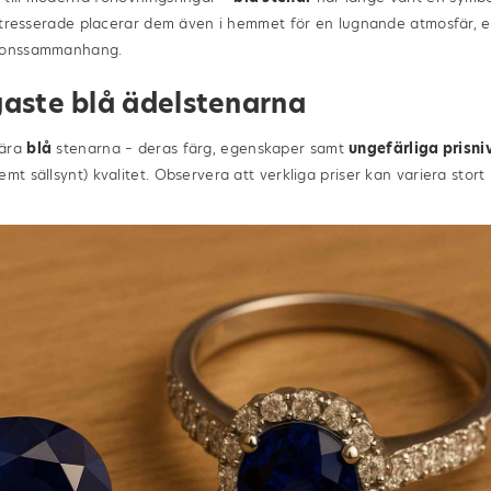
lintresserade placerar dem även i hemmet för en lugnande atmosfär, 
tionssammanhang.
gaste blå ädelstenarna
lära
blå
stenarna – deras färg, egenskaper samt
ungefärliga prisni
mt sällsynt) kvalitet. Observera att verkliga priser kan variera stor