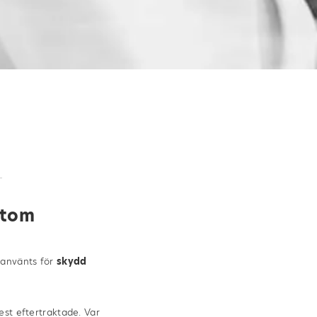
ttom
 använts för
skydd
st eftertraktade. Var