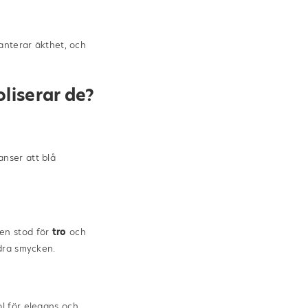
anterar äkthet, och
oliserar de?
anser att blå
en stod för
tro
och
ndra smycken.
l för elegans och